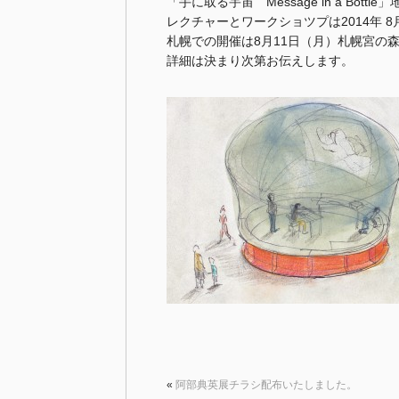
「手に取る宇宙 Message in a Bott
レクチャーとワークショツプは2014年 
札幌での開催は8月11日（月）札幌宮の
詳細は決まり次第お伝えします。
«
阿部典英展チラシ配布いたしました。