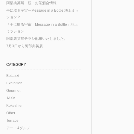
阿部典英展 続・お茶酒会情報
手に取る宇宙ーMessage in a Bottle 地上ミッ
ション２
「手に取る宇宙 Message in a Bottle」地上
ミッション
阿部典英展チラシ配布いたしました。
7月3日から阿部典英展
CATEGORY
Bottazzi
Exhibition
Gourmet
JAXA
Kokeshien
Other
Terrace
アート&グルメ