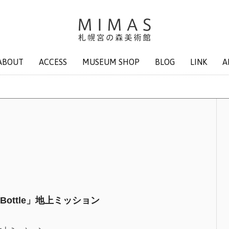
ABOUT
ACCESS
MUSEUM SHOP
BLOG
LINK
A
 Bottle」地上ミッション