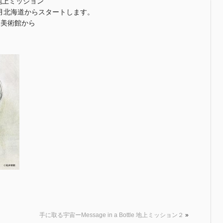
le」地上ミッション
8月北海道からスタートします。
森美術館から
手に取る宇宙ーMessage in a Bottle 地上ミッション２
»