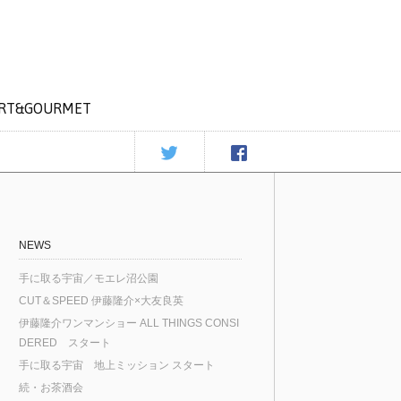
RT&GOURMET
NEWS
手に取る宇宙／モエレ沼公園
CUT＆SPEED 伊藤隆介×大友良英
伊藤隆介ワンマンショー ALL THINGS CONSI
DERED スタート
手に取る宇宙 地上ミッション スタート
続・お茶酒会