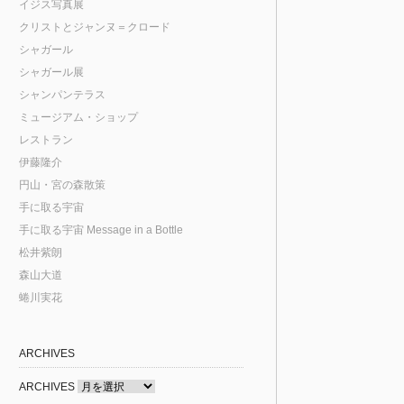
イジス写真展
クリストとジャンヌ＝クロード
シャガール
シャガール展
シャンパンテラス
ミュージアム・ショップ
レストラン
伊藤隆介
円山・宮の森散策
手に取る宇宙
手に取る宇宙 Message in a Bottle
松井紫朗
森山大道
蜷川実花
ARCHIVES
ARCHIVES