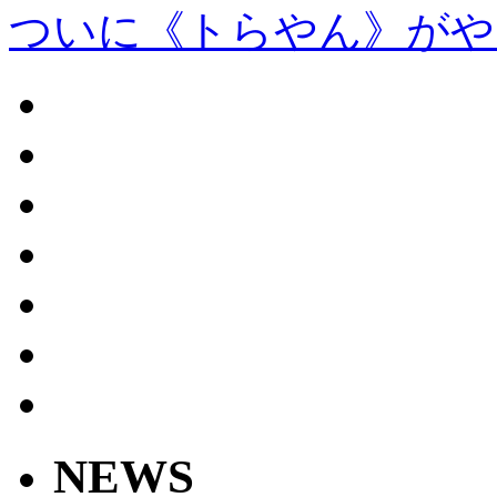
ついに《トらやん》がや
NEWS