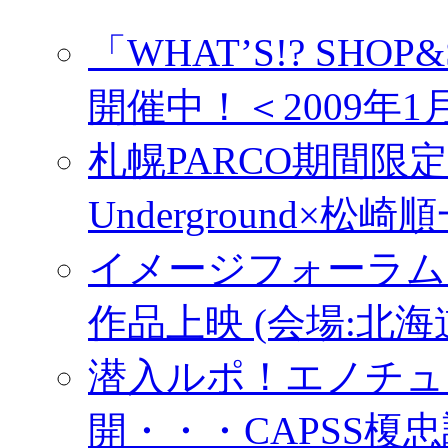
「WHAT’S!? SH
開催中！＜2009年1月
札幌PARCO期間限定
Underground×松崎順
イメージフォーラム･
作品上映 (会場:北
潜入ルポ！エノチュ
開・・・CAPSS榎