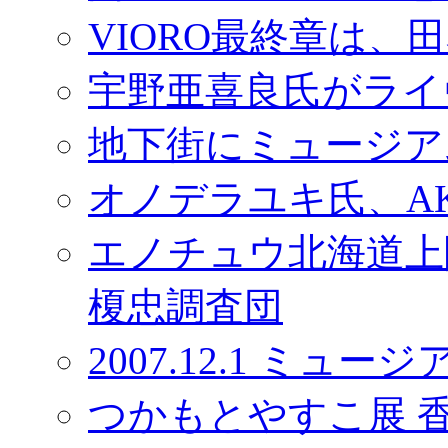
VIORO最終章は、
宇野亜喜良氏がライ
地下街にミュージア
オノデラユキ氏、AKI
エノチュウ北海道上陸
榎忠調査団
2007.12.1 ミ
つかもとやすこ展 