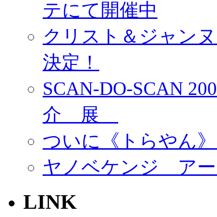
テにて開催中
クリスト＆ジャンヌ
決定！
SCAN-DO-SCAN 2
介 展
ついに《トらやん》
ヤノベケンジ アー
LINK